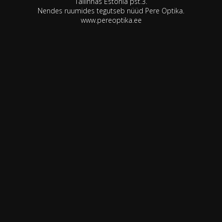
Tallinnas Estonia pst.3.
Nendes ruumides tegutseb nüüd Pere Optika.
www.pereoptika.ee